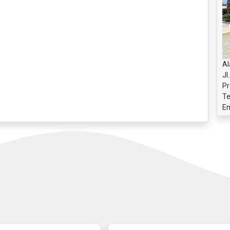
Al
Jl
Pr
Te
Em