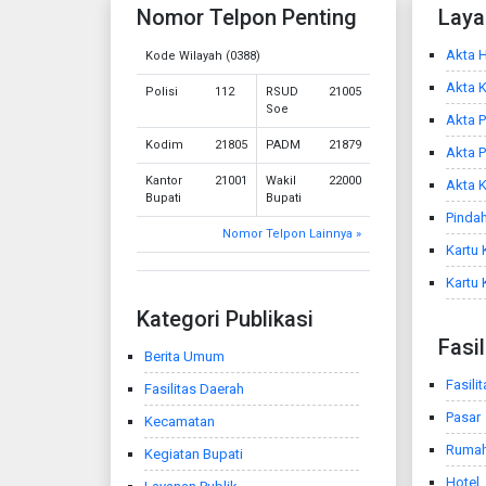
Nomor Telpon Penting
Laya
Akta H
Kode Wilayah (0388)
Akta 
Polisi
112
RSUD
21005
Soe
Akta P
Kodim
21805
PADM
21879
Akta 
Kantor
21001
Wakil
22000
Akta K
Bupati
Bupati
Pindah
Nomor Telpon Lainnya »
Kartu 
Kartu 
Kategori Publikasi
Fasi
Berita Umum
Fasili
Fasilitas Daerah
Pasar
Kecamatan
Ruma
Kegiatan Bupati
Hotel