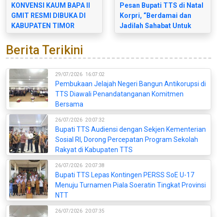
KONVENSI KAUM BAPA II
Pesan Bupati TTS di Natal
GMIT RESMI DIBUKA DI
Korpri, “Berdamai dan
KABUPATEN TIMOR
Jadilah Sahabat Untuk
TENGAH SELATAN
Semua”
Berita Terikini
29/07/2026
16:07:02
Pembukaan Jelajah Negeri Bangun Antikorupsi di
TTS Diawali Penandatanganan Komitmen
Bersama
26/07/2026
20:07:32
Bupati TTS Audiensi dengan Sekjen Kementerian
Sosial RI, Dorong Percepatan Program Sekolah
Rakyat di Kabupaten TTS
26/07/2026
20:07:38
Bupati TTS Lepas Kontingen PERSS SoE U-17
Menuju Turnamen Piala Soeratin Tingkat Provinsi
NTT
26/07/2026
20:07:35