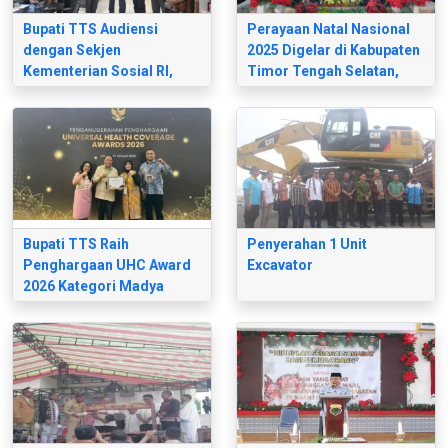
Bupati TTS Audiensi
Perayaan Natal Nasional
dengan Sekjen
2025 Digelar di Kabupaten
Kementerian Sosial RI,
Timor Tengah Selatan,
Dorong Percepatan
Disertai Penyaluran
Program Sekolah Rakyat
Bantuan Sosial
di Kabupaten TTS
Bupati TTS Raih
Penyerahan 1 Unit
Penghargaan UHC Award
Excavator
2026 Kategori Madya