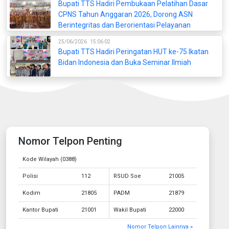
Bupati TTS Hadiri Pembukaan Pelatihan Dasar
CPNS Tahun Anggaran 2026, Dorong ASN
Berintegritas dan Berorientasi Pelayanan
25/06/2026
15:06:02
Bupati TTS Hadiri Peringatan HUT ke-75 Ikatan
Bidan Indonesia dan Buka Seminar Ilmiah
Nomor Telpon Penting
Kode Wilayah (0388)
Polisi
112
RSUD Soe
21005
Kodim
21805
PADM
21879
Kantor Bupati
21001
Wakil Bupati
22000
Nomor Telpon Lainnya »