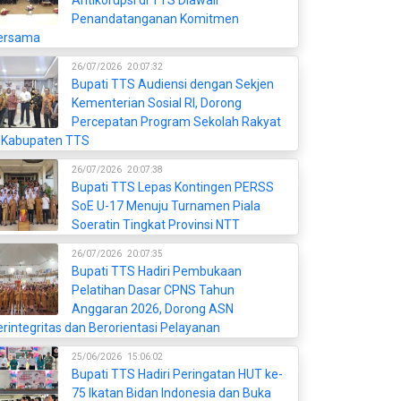
Antikorupsi di TTS Diawali
Penandatanganan Komitmen
ersama
26/07/2026
20:07:32
Bupati TTS Audiensi dengan Sekjen
Kementerian Sosial RI, Dorong
Percepatan Program Sekolah Rakyat
i Kabupaten TTS
26/07/2026
20:07:38
Bupati TTS Lepas Kontingen PERSS
SoE U-17 Menuju Turnamen Piala
Soeratin Tingkat Provinsi NTT
26/07/2026
20:07:35
Bupati TTS Hadiri Pembukaan
Pelatihan Dasar CPNS Tahun
Anggaran 2026, Dorong ASN
rintegritas dan Berorientasi Pelayanan
25/06/2026
15:06:02
Bupati TTS Hadiri Peringatan HUT ke-
75 Ikatan Bidan Indonesia dan Buka