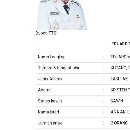
Bupati TTS
EDUARD M.
Nama Lengkap
:
EDUARD MA
Tempat & tanggal lahir
:
KUPANG, 
Jenis Kelamin
:
LAKI-LAKI
Agama
:
KRISTEN 
Status kawin
:
KAWIN
Nama Isteri
:
ANA ANI L
Jumlah anak
:
2 ORANG