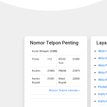
Nomor Telpon Penting
Laya
Akta H
Kode Wilayah (0388)
Akta 
Polisi
112
RSUD
21005
Soe
Akta P
Kodim
21805
PADM
21879
Akta 
Kantor
21001
Wakil
22000
Akta K
Bupati
Bupati
Pindah
Nomor Telpon Lainnya »
Kartu 
Kartu 