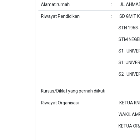
Alamat rumah
:
JL. AHMAD
Riwayat Pendidikan
:
SD GMIT K
STN 1968-
STM NEGER
S1 : UNIV
S1: UNIV
S2 : UNI
Kursus/Diklat yang pernah diikuti
Riwayat Organisasi
KETUA KNP
WAKIL AMP
KETUA ORA