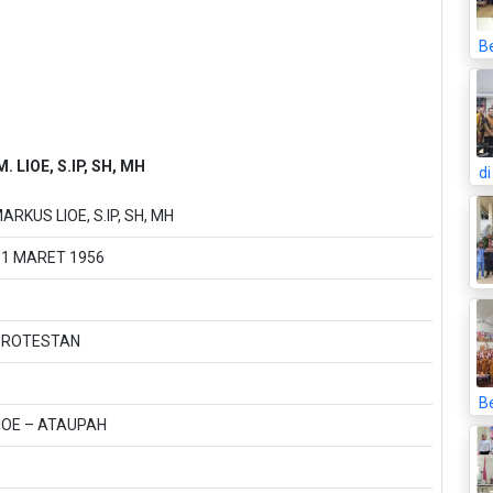
B
 LIOE, S.IP, SH, MH
d
RKUS LIOE, S.IP, SH, MH
11 MARET 1956
PROTESTAN
Be
IOE – ATAUPAH