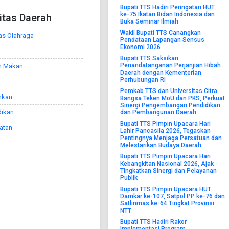
Bupati TTS Hadiri Peringatan HUT
ke-75 Ikatan Bidan Indonesia dan
litas Daerah
Buka Seminar Ilmiah
Wakil Bupati TTS Canangkan
tas Olahraga
Pendataan Lapangan Sensus
Ekonomi 2026
Bupati TTS Saksikan
Penandatanganan Perjanjian Hibah
h Makan
Daerah dengan Kementerian
Perhubungan RI
Pemkab TTS dan Universitas Citra
nkan
Bangsa Teken MoU dan PKS, Perkuat
Sinergi Pengembangan Pendidikan
dikan
dan Pembangunan Daerah
Bupati TTS Pimpin Upacara Hari
atan
Lahir Pancasila 2026, Tegaskan
Pentingnya Menjaga Persatuan dan
Melestarikan Budaya Daerah
Bupati TTS Pimpin Upacara Hari
Kebangkitan Nasional 2026, Ajak
Tingkatkan Sinergi dan Pelayanan
Publik
Bupati TTS Pimpin Upacara HUT
Damkar ke-107, Satpol PP ke-76 dan
Satlinmas ke-64 Tingkat Provinsi
NTT
Bupati TTS Hadiri Rakor