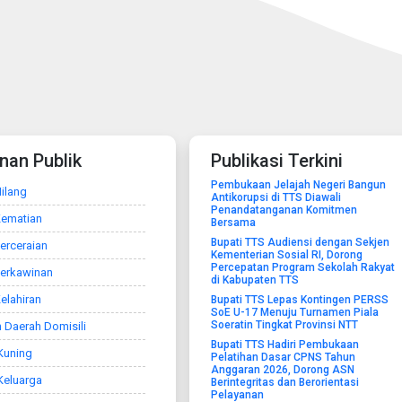
nan Publik
Publikasi Terkini
Pembukaan Jelajah Negeri Bangun
ilang
Antikorupsi di TTS Diawali
Penandatanganan Komitmen
Kematian
Bersama
Bupati TTS Audiensi dengan Sekjen
erceraian
Kementerian Sosial RI, Dorong
Percepatan Program Sekolah Rakyat
Perkawinan
di Kabupaten TTS
elahiran
Bupati TTS Lepas Kontingen PERSS
SoE U-17 Menuju Turnamen Piala
Soeratin Tingkat Provinsi NTT
 Daerah Domisili
Bupati TTS Hadiri Pembukaan
Kuning
Pelatihan Dasar CPNS Tahun
Anggaran 2026, Dorong ASN
Keluarga
Berintegritas dan Berorientasi
Pelayanan