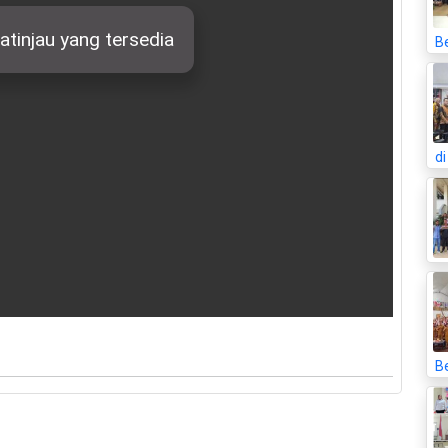
B
d
Be