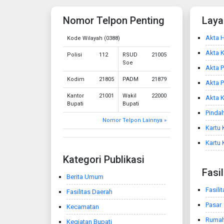
Nomor Telpon Penting
Laya
Akta H
Kode Wilayah (0388)
Akta 
Polisi
112
RSUD
21005
Soe
Akta P
Kodim
21805
PADM
21879
Akta 
Kantor
21001
Wakil
22000
Akta K
Bupati
Bupati
Pindah
Nomor Telpon Lainnya »
Kartu 
Kartu 
Kategori Publikasi
Fasi
Berita Umum
Fasili
Fasilitas Daerah
Pasar
Kecamatan
Ruma
Kegiatan Bupati