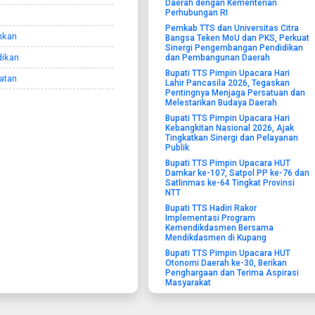
Daerah dengan Kementerian
Perhubungan RI
Pemkab TTS dan Universitas Citra
nkan
Bangsa Teken MoU dan PKS, Perkuat
Sinergi Pengembangan Pendidikan
dikan
dan Pembangunan Daerah
Bupati TTS Pimpin Upacara Hari
atan
Lahir Pancasila 2026, Tegaskan
Pentingnya Menjaga Persatuan dan
Melestarikan Budaya Daerah
Bupati TTS Pimpin Upacara Hari
Kebangkitan Nasional 2026, Ajak
Tingkatkan Sinergi dan Pelayanan
Publik
Bupati TTS Pimpin Upacara HUT
Damkar ke-107, Satpol PP ke-76 dan
Satlinmas ke-64 Tingkat Provinsi
NTT
Bupati TTS Hadiri Rakor
Implementasi Program
Kemendikdasmen Bersama
Mendikdasmen di Kupang
Bupati TTS Pimpin Upacara HUT
Otonomi Daerah ke-30, Berikan
Penghargaan dan Terima Aspirasi
Masyarakat