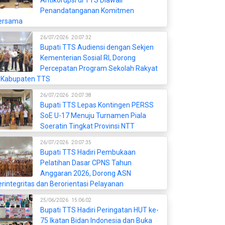
Antikorupsi di TTS Diawali
Penandatanganan Komitmen
ersama
26/07/2026
20:07:32
Bupati TTS Audiensi dengan Sekjen
Kementerian Sosial RI, Dorong
Percepatan Program Sekolah Rakyat
i Kabupaten TTS
26/07/2026
20:07:38
Bupati TTS Lepas Kontingen PERSS
SoE U-17 Menuju Turnamen Piala
Soeratin Tingkat Provinsi NTT
26/07/2026
20:07:35
Bupati TTS Hadiri Pembukaan
Pelatihan Dasar CPNS Tahun
Anggaran 2026, Dorong ASN
rintegritas dan Berorientasi Pelayanan
25/06/2026
15:06:02
Bupati TTS Hadiri Peringatan HUT ke-
75 Ikatan Bidan Indonesia dan Buka