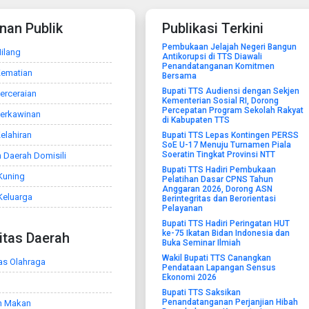
nan Publik
Publikasi Terkini
Pembukaan Jelajah Negeri Bangun
ilang
Antikorupsi di TTS Diawali
Penandatanganan Komitmen
Kematian
Bersama
Bupati TTS Audiensi dengan Sekjen
erceraian
Kementerian Sosial RI, Dorong
Percepatan Program Sekolah Rakyat
Perkawinan
di Kabupaten TTS
elahiran
Bupati TTS Lepas Kontingen PERSS
SoE U-17 Menuju Turnamen Piala
Soeratin Tingkat Provinsi NTT
 Daerah Domisili
Bupati TTS Hadiri Pembukaan
Kuning
Pelatihan Dasar CPNS Tahun
Anggaran 2026, Dorong ASN
Keluarga
Berintegritas dan Berorientasi
Pelayanan
Bupati TTS Hadiri Peringatan HUT
ke-75 Ikatan Bidan Indonesia dan
litas Daerah
Buka Seminar Ilmiah
Wakil Bupati TTS Canangkan
tas Olahraga
Pendataan Lapangan Sensus
Ekonomi 2026
Bupati TTS Saksikan
Penandatanganan Perjanjian Hibah
h Makan