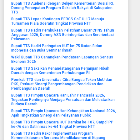
Bupati TTS Audiensi dengan Sekjen Kementerian Sosial RI,
Dorong Percepatan Program Sekolah Rakyat di Kabupaten
TTS
Bupati TTS Lepas Kontingen PERSS SoE U-17 Menuju
Turnamen Piala Soeratin Tingkat Provinsi NTT
Bupati TTS Hadiri Pembukaan Pelatihan Dasar CPNS Tahun
Anggaran 2026, Dorong ASN Berintegritas dan Berorientasi
Pelayanan
Bupati TTS Hadiri Peringatan HUT ke-75 Ikatan Bidan
Indonesia dan Buka Seminar Ilmiah
Wakil Bupati TTS Canangkan Pendataan Lapangan Sensus
Ekonomi 2026
Bupati TTS Saksikan Penandatanganan Perjanjian Hibah
Daerah dengan Kementerian Perhubungan RI
Pemkab TTS dan Universitas Citra Bangsa Teken MoU dan
PKS, Perkuat Sinergi Pengembangan Pendidikan dan
Pembangunan Daerah
Bupati TTS Pimpin Upacara Hari Lahir Pancasila 2026,
Tegaskan Pentingnya Menjaga Persatuan dan Melestarikan
Budaya Daerah
Bupati TTS Pimpin Upacara Hari Kebangkitan Nasional 2026,
Ajak Tingkatkan Sinergi dan Pelayanan Publik
Bupati TTS Pimpin Upacara HUT Damkar ke-107, Satpol PP
ke-76 dan Satlinmas ke-64 Tingkat Provinsi NTT
Bupati TTS Hadiri Rakor Implementasi Program
Kemendikdasmen Bersama Mendikdasmen di Kupang