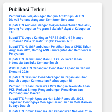
Publikasi Terkini
Pembukaan Jelajah Negeri Bangun Antikorupsi di TTS
Diawali Penandatanganan Komitmen Bersama
Bupati TTS Audiensi dengan Sekjen Kementerian Sosial RI,
Dorong Percepatan Program Sekolah Rakyat di Kabupaten
TTS
Bupati TTS Lepas Kontingen PERSS SoE U-17 Menuju
Turnamen Piala Soeratin Tingkat Provinsi NTT
Bupati TTS Hadiri Pembukaan Pelatihan Dasar CPNS Tahun
Anggaran 2026, Dorong ASN Berintegritas dan Berorientasi
Pelayanan
Bupati TTS Hadiri Peringatan HUT ke-75 Ikatan Bidan
Indonesia dan Buka Seminar Ilmiah
Wakil Bupati TTS Canangkan Pendataan Lapangan Sensus
Ekonomi 2026
Bupati TTS Saksikan Penandatanganan Perjanjian Hibah
Daerah dengan Kementerian Perhubungan RI
Pemkab TTS dan Universitas Citra Bangsa Teken MoU dan
PKS, Perkuat Sinergi Pengembangan Pendidikan dan
Pembangunan Daerah
Bupati TTS Pimpin Upacara Hari Lahir Pancasila 2026,
Tegaskan Pentingnya Menjaga Persatuan dan Melestarikan
Budaya Daerah
Bupati TTS Pimpin Upacara Hari Kebangkitan Nasional 2026,