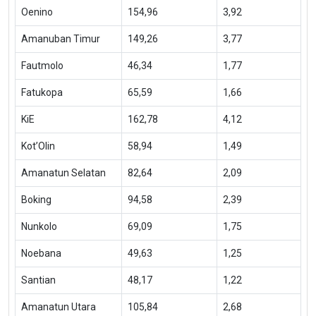
Oenino
154,96
3,92
Amanuban Timur
149,26
3,77
Fautmolo
46,34
1,77
Fatukopa
65,59
1,66
KiE
162,78
4,12
Kot’Olin
58,94
1,49
Amanatun Selatan
82,64
2,09
Boking
94,58
2,39
Nunkolo
69,09
1,75
Noebana
49,63
1,25
Santian
48,17
1,22
Amanatun Utara
105,84
2,68