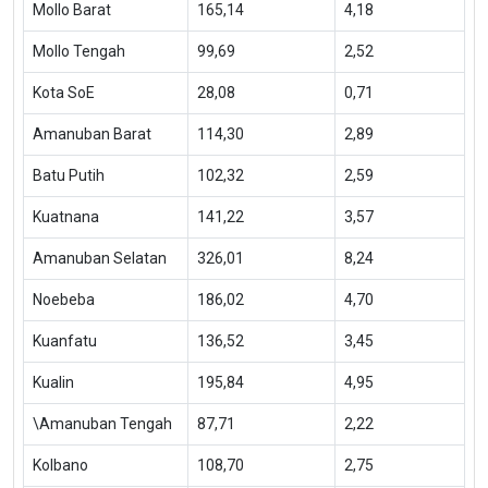
Mollo Barat
165,14
4,18
Mollo Tengah
99,69
2,52
Kota SoE
28,08
0,71
Amanuban Barat
114,30
2,89
Batu Putih
102,32
2,59
Kuatnana
141,22
3,57
Amanuban Selatan
326,01
8,24
Noebeba
186,02
4,70
Kuanfatu
136,52
3,45
Kualin
195,84
4,95
\Amanuban Tengah
87,71
2,22
Kolbano
108,70
2,75