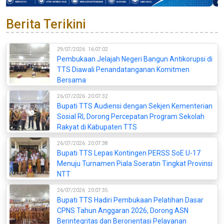
Berita Terikini
29/07/2026
16:07:02
Pembukaan Jelajah Negeri Bangun Antikorupsi di
TTS Diawali Penandatanganan Komitmen
Bersama
26/07/2026
20:07:32
Bupati TTS Audiensi dengan Sekjen Kementerian
Sosial RI, Dorong Percepatan Program Sekolah
Rakyat di Kabupaten TTS
26/07/2026
20:07:38
Bupati TTS Lepas Kontingen PERSS SoE U-17
Menuju Turnamen Piala Soeratin Tingkat Provinsi
NTT
26/07/2026
20:07:35
Bupati TTS Hadiri Pembukaan Pelatihan Dasar
CPNS Tahun Anggaran 2026, Dorong ASN
Berintegritas dan Berorientasi Pelayanan