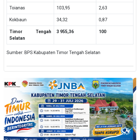
Toianas
103,95
2,63
Kokbaun
34,32
0,87
Timor Tengah
3 955,36
100
Selatan
Sumber: BPS Kabupaten Timor Tengah Selatan
Previous
Next