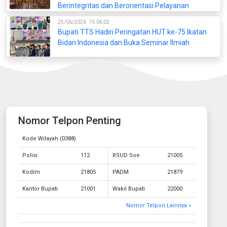
Berintegritas dan Berorientasi Pelayanan
25/06/2026
15:06:02
Bupati TTS Hadiri Peringatan HUT ke-75 Ikatan
Bidan Indonesia dan Buka Seminar Ilmiah
Nomor Telpon Penting
Kode Wilayah (0388)
Polisi
112
RSUD Soe
21005
Kodim
21805
PADM
21879
Kantor Bupati
21001
Wakil Bupati
22000
Nomor Telpon Lainnya »