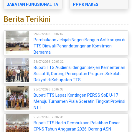
JABATAN FUNGSIONAL TA
PPPK NAKES
2023
Berita Terikini
29/07/2026
16:07:02
Pembukaan Jelajah Negeri Bangun Antikorupsi di
TTS Diawali Penandatanganan Komitmen
Bersama
26/07/2026
20:07:32
Bupati TTS Audiensi dengan Sekjen Kementerian
Sosial RI, Dorong Percepatan Program Sekolah
Rakyat di Kabupaten TTS
26/07/2026
20:07:38
Bupati TTS Lepas Kontingen PERSS SoE U-17
Menuju Turnamen Piala Soeratin Tingkat Provinsi
NTT
26/07/2026
20:07:35
Bupati TTS Hadiri Pembukaan Pelatihan Dasar
CPNS Tahun Anggaran 2026, Dorong ASN