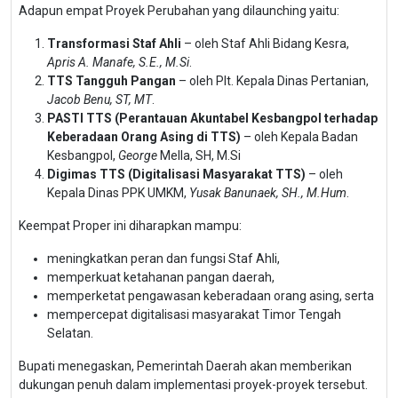
Adapun empat Proyek Perubahan yang dilaunching yaitu:
Transformasi Staf Ahli
– oleh Staf Ahli Bidang Kesra,
Apris A. Manafe, S.E., M.Si
.
TTS Tangguh Pangan
– oleh Plt. Kepala Dinas Pertanian,
Jacob Benu, ST, MT
.
PASTI TTS (Perantauan Akuntabel Kesbangpol terhadap
Keberadaan Orang Asing di TTS)
– oleh Kepala Badan
Kesbangpol,
George
Mella, SH, M.Si
Digimas TTS (Digitalisasi Masyarakat TTS)
– oleh
Kepala Dinas PPK UMKM,
Yusak Banunaek, SH., M.Hum
.
Keempat Proper ini diharapkan mampu:
meningkatkan peran dan fungsi Staf Ahli,
memperkuat ketahanan pangan daerah,
memperketat pengawasan keberadaan orang asing, serta
mempercepat digitalisasi masyarakat Timor Tengah
Selatan.
Bupati menegaskan, Pemerintah Daerah akan memberikan
dukungan penuh dalam implementasi proyek-proyek tersebut.