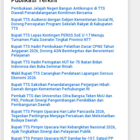
Publikasi Terkini
Pembukaan Jelajah Negeri Bangun Antikorupsi di TTS
Diawali Penandatanganan Komitmen Bersama
Bupati TTS Audiensi dengan Sekjen Kementerian Sosial RI,
Dorong Percepatan Program Sekolah Rakyat di Kabupaten
TTS
Bupati TTS Lepas Kontingen PERSS SoE U-17 Menuju
Turnamen Piala Soeratin Tingkat Provinsi NTT
Bupati TTS Hadiri Pembukaan Pelatihan Dasar CPNS Tahun
Anggaran 2026, Dorong ASN Berintegritas dan Berorientasi
Pelayanan
Bupati TTS Hadiri Peringatan HUT ke-75 Ikatan Bidan
Indonesia dan Buka Seminar Ilmiah
Wakil Bupati TTS Canangkan Pendataan Lapangan Sensus
Ekonomi 2026
Bupati TTS Saksikan Penandatanganan Perjanjian Hibah
Daerah dengan Kementerian Perhubungan RI
Pemkab TTS dan Universitas Citra Bangsa Teken MoU dan
PKS, Perkuat Sinergi Pengembangan Pendidikan dan
Pembangunan Daerah
Bupati TTS Pimpin Upacara Hari Lahir Pancasila 2026,
Tegaskan Pentingnya Menjaga Persatuan dan Melestarikan
Budaya Daerah
Bupati TTS Pimpin Upacara Hari Kebangkitan Nasional 2026,
Ajak Tingkatkan Sinergi dan Pelayanan Publik
Bupati TTS Pimpin Upacara HUT Damkar ke-107, Satpol PP