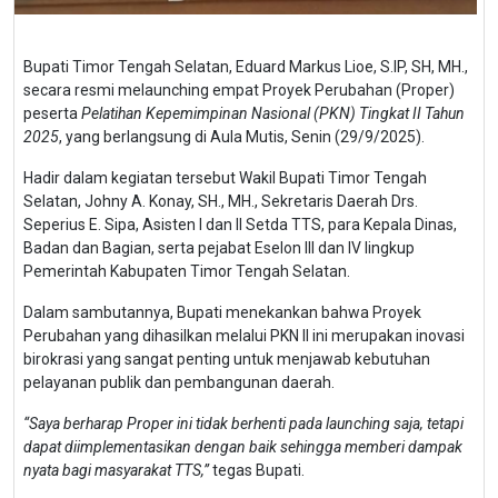
Bupati Timor Tengah Selatan, Eduard Markus Lioe, S.IP, SH, MH.,
secara resmi melaunching empat Proyek Perubahan (Proper)
peserta
Pelatihan Kepemimpinan Nasional (PKN) Tingkat II Tahun
2025
, yang berlangsung di Aula Mutis, Senin (29/9/2025).
Hadir dalam kegiatan tersebut Wakil Bupati Timor Tengah
Selatan, Johny A. Konay, SH., MH., Sekretaris Daerah Drs.
Seperius E. Sipa, Asisten I dan II Setda TTS, para Kepala Dinas,
Badan dan Bagian, serta pejabat Eselon III dan IV lingkup
Pemerintah Kabupaten Timor Tengah Selatan.
Dalam sambutannya, Bupati menekankan bahwa Proyek
Perubahan yang dihasilkan melalui PKN II ini merupakan inovasi
birokrasi yang sangat penting untuk menjawab kebutuhan
pelayanan publik dan pembangunan daerah.
“Saya berharap Proper ini tidak berhenti pada launching saja, tetapi
dapat diimplementasikan dengan baik sehingga memberi dampak
nyata bagi masyarakat TTS,”
tegas Bupati.