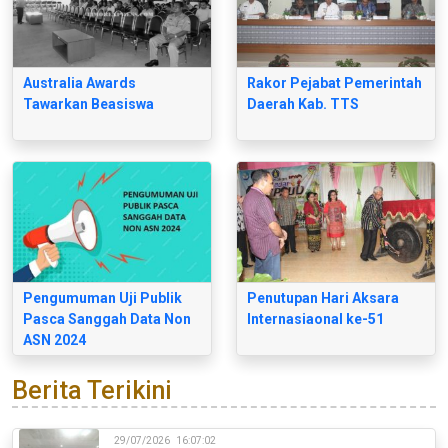
Australia Awards
Rakor Pejabat Pemerintah
Tawarkan Beasiswa
Daerah Kab. TTS
Pengumuman Uji Publik
Penutupan Hari Aksara
Pasca Sanggah Data Non
Internasiaonal ke-51
ASN 2024
Berita Terikini
29/07/2026
16:07:02