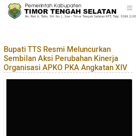
Bupati TTS Resmi Meluncurkan
Sembilan Aksi Perubahan Kinerja
Organisasi APKO PKA Angkatan XIV