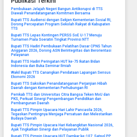
Publikasi Terkini
Pembukaan Jelajah Negeri Bangun Antikorupsi di TTS
Diawali Penandatanganan Komitmen Bersama
Bupati TTS Audiensi dengan Sekjen Kementerian Sosial RI,
Dorong Percepatan Program Sekolah Rakyat di Kabupaten
TTS
Bupati TTS Lepas Kontingen PERSS SoE U-17 Menuju
Turnamen Piala Soeratin Tingkat Provinsi NTT
Bupati TTS Hadiri Pembukaan Pelatihan Dasar CPNS Tahun
Anggaran 2026, Dorong ASN Berintegritas dan Berorientasi
Pelayanan
Bupati TTS Hadiri Peringatan HUT ke-75 Ikatan Bidan
Indonesia dan Buka Seminar Ilmiah
Wakil Bupati TTS Canangkan Pendataan Lapangan Sensus
Ekonomi 2026
Bupati TTS Saksikan Penandatanganan Perjanjian Hibah
Daerah dengan Kementerian Perhubungan RI
Pemkab TTS dan Universitas Citra Bangsa Teken MoU dan
PKS, Perkuat Sinergi Pengembangan Pendidikan dan
Pembangunan Daerah
Bupati TTS Pimpin Upacara Hari Lahir Pancasila 2026,
Tegaskan Pentingnya Menjaga Persatuan dan Melestarikan
Budaya Daerah
Bupati TTS Pimpin Upacara Hari Kebangkitan Nasional 2026,
Ajak Tingkatkan Sinergi dan Pelayanan Publik
Bupati TTS Pimpin Upacara HUT Damkar ke-107, Satpol PP