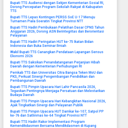
Bupati TTS Audiensi dengan Sekjen Kementerian Sosial RI,
Dorong Percepatan Program Sekolah Rakyat di Kabupaten
TTS
Bupati TTS Lepas Kontingen PERSS SoE U-17 Menuju
Turnamen Piala Soeratin Tingkat Provinsi NTT
Bupati TTS Hadiri Pembukaan Pelatihan Dasar CPNS Tahun
Anggaran 2026, Dorong ASN Berintegritas dan Berorientasi
Pelayanan
Bupati TTS Hadiri Peringatan HUT ke-75 Ikatan Bidan
Indonesia dan Buka Seminar Ilmiah
Wakil Bupati TTS Canangkan Pendataan Lapangan Sensus
Ekonomi 2026
Bupati TTS Saksikan Penandatanganan Perjanjian Hibah
Daerah dengan Kementerian Perhubungan RI
Pemkab TTS dan Universitas Citra Bangsa Teken MoU dan
PKS, Perkuat Sinergi Pengembangan Pendidikan dan
Pembangunan Daerah
Bupati TTS Pimpin Upacara Hari Lahir Pancasila 2026,
Tegaskan Pentingnya Menjaga Persatuan dan Melestarikan
Budaya Daerah
Bupati TTS Pimpin Upacara Hari Kebangkitan Nasional 2026,
Ajak Tingkatkan Sinergi dan Pelayanan Publik
Bupati TTS Pimpin Upacara HUT Damkar ke-107, Satpol PP
ke-76 dan Satlinmas ke-64 Tingkat Provinsi NTT
Bupati TTS Hadiri Rakor Implementasi Program
Kemendikdasmen Bersama Mendikdasmen di Kupang