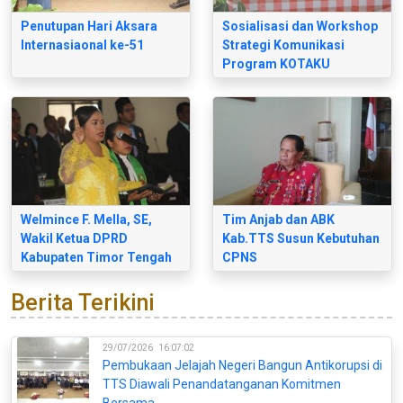
Penutupan Hari Aksara
Sosialisasi dan Workshop
Internasiaonal ke-51
Strategi Komunikasi
Program KOTAKU
Welmince F. Mella, SE,
Tim Anjab dan ABK
Wakil Ketua DPRD
Kab.TTS Susun Kebutuhan
Kabupaten Timor Tengah
CPNS
Selatan
Berita Terikini
29/07/2026
16:07:02
Pembukaan Jelajah Negeri Bangun Antikorupsi di
TTS Diawali Penandatanganan Komitmen
Bersama