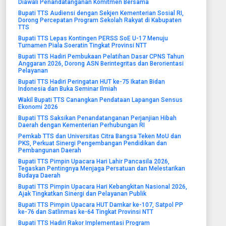
Diawali Penandatanganan Komitmen Bersama
Bupati TTS Audiensi dengan Sekjen Kementerian Sosial RI,
Dorong Percepatan Program Sekolah Rakyat di Kabupaten
TTS
Bupati TTS Lepas Kontingen PERSS SoE U-17 Menuju
Turnamen Piala Soeratin Tingkat Provinsi NTT
Bupati TTS Hadiri Pembukaan Pelatihan Dasar CPNS Tahun
Anggaran 2026, Dorong ASN Berintegritas dan Berorientasi
Pelayanan
Bupati TTS Hadiri Peringatan HUT ke-75 Ikatan Bidan
Indonesia dan Buka Seminar Ilmiah
Wakil Bupati TTS Canangkan Pendataan Lapangan Sensus
Ekonomi 2026
Bupati TTS Saksikan Penandatanganan Perjanjian Hibah
Daerah dengan Kementerian Perhubungan RI
Pemkab TTS dan Universitas Citra Bangsa Teken MoU dan
PKS, Perkuat Sinergi Pengembangan Pendidikan dan
Pembangunan Daerah
Bupati TTS Pimpin Upacara Hari Lahir Pancasila 2026,
Tegaskan Pentingnya Menjaga Persatuan dan Melestarikan
Budaya Daerah
Bupati TTS Pimpin Upacara Hari Kebangkitan Nasional 2026,
Ajak Tingkatkan Sinergi dan Pelayanan Publik
Bupati TTS Pimpin Upacara HUT Damkar ke-107, Satpol PP
ke-76 dan Satlinmas ke-64 Tingkat Provinsi NTT
Bupati TTS Hadiri Rakor Implementasi Program