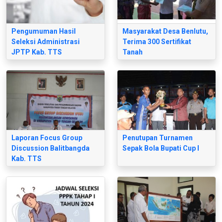
Pengumuman Hasil
Masyarakat Desa Benlutu,
Seleksi Administrasi
Terima 300 Sertifikat
JPTP Kab. TTS
Tanah
Laporan Focus Group
Penutupan Turnamen
Discussion Balitbangda
Sepak Bola Bupati Cup I
Kab. TTS