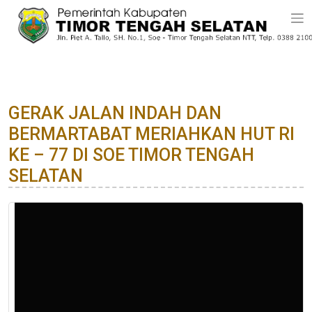
GERAK JALAN INDAH DAN
BERMARTABAT MERIAHKAN HUT RI
KE – 77 DI SOE TIMOR TENGAH
SELATAN