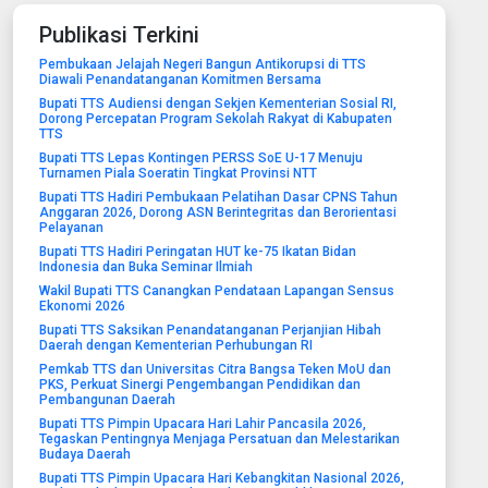
Publikasi Terkini
Pembukaan Jelajah Negeri Bangun Antikorupsi di TTS
Diawali Penandatanganan Komitmen Bersama
Bupati TTS Audiensi dengan Sekjen Kementerian Sosial RI,
Dorong Percepatan Program Sekolah Rakyat di Kabupaten
TTS
Bupati TTS Lepas Kontingen PERSS SoE U-17 Menuju
Turnamen Piala Soeratin Tingkat Provinsi NTT
Bupati TTS Hadiri Pembukaan Pelatihan Dasar CPNS Tahun
Anggaran 2026, Dorong ASN Berintegritas dan Berorientasi
Pelayanan
Bupati TTS Hadiri Peringatan HUT ke-75 Ikatan Bidan
Indonesia dan Buka Seminar Ilmiah
Wakil Bupati TTS Canangkan Pendataan Lapangan Sensus
Ekonomi 2026
Bupati TTS Saksikan Penandatanganan Perjanjian Hibah
Daerah dengan Kementerian Perhubungan RI
Pemkab TTS dan Universitas Citra Bangsa Teken MoU dan
PKS, Perkuat Sinergi Pengembangan Pendidikan dan
Pembangunan Daerah
Bupati TTS Pimpin Upacara Hari Lahir Pancasila 2026,
Tegaskan Pentingnya Menjaga Persatuan dan Melestarikan
Budaya Daerah
Bupati TTS Pimpin Upacara Hari Kebangkitan Nasional 2026,