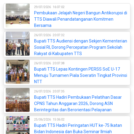
29/07/2026
16:07:02
Pembukaan Jelajah Negeri Bangun Antikorupsi di
TTS Diawali Penandatanganan Komitmen
Bersama
26/07/2026
20:07:32
Bupati TTS Audiensi dengan Sekjen Kementerian
Sosial RI, Dorong Percepatan Program Sekolah
Rakyat di Kabupaten TTS
26/07/2026
20:07:38
Bupati TTS Lepas Kontingen PERSS SoE U-17
Menuju Turnamen Piala Soeratin Tingkat Provinsi
NTT
26/07/2026
20:07:35
Bupati TTS Hadiri Pembukaan Pelatihan Dasar
CPNS Tahun Anggaran 2026, Dorong ASN
Berintegritas dan Berorientasi Pelayanan
25/06/2026
15:06:02
Bupati TTS Hadiri Peringatan HUT ke-75 Ikatan
Bidan Indonesia dan Buka Seminar Ilmiah