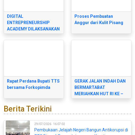
DIGITAL
Proses Pembuatan
ENTREPRENEURSHIP
Anggur dari Kulit Pisang
ACADEMY DILAKSANAKAN
OLEH BALAI
PENGEMBANGAN SDM
KOMINFO MAKASAR
Rapat Perdana Bupati TTS
GERAK JALAN INDAH DAN
bersama Forkopimda
BERMARTABAT
MERIAHKAN HUT RI KE –
77 DI SOE TIMOR TENGAH
SELATAN
Berita Terikini
29/07/2026
16:07:02
Pembukaan Jelajah Negeri Bangun Antikorupsi di