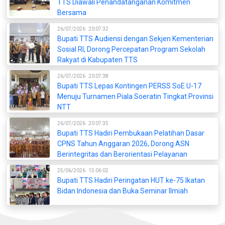
TTS Diawali Penandatanganan Komitmen
Bersama
26/07/2026
20:07:32
Bupati TTS Audiensi dengan Sekjen Kementerian
Sosial RI, Dorong Percepatan Program Sekolah
Rakyat di Kabupaten TTS
26/07/2026
20:07:38
Bupati TTS Lepas Kontingen PERSS SoE U-17
Menuju Turnamen Piala Soeratin Tingkat Provinsi
NTT
26/07/2026
20:07:35
Bupati TTS Hadiri Pembukaan Pelatihan Dasar
CPNS Tahun Anggaran 2026, Dorong ASN
Berintegritas dan Berorientasi Pelayanan
25/06/2026
15:06:02
Bupati TTS Hadiri Peringatan HUT ke-75 Ikatan
Bidan Indonesia dan Buka Seminar Ilmiah