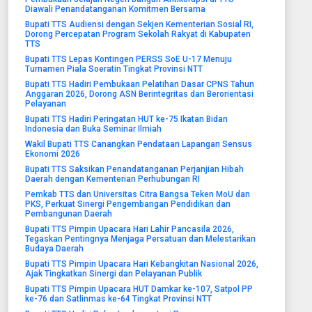
Diawali Penandatanganan Komitmen Bersama
Bupati TTS Audiensi dengan Sekjen Kementerian Sosial RI,
Dorong Percepatan Program Sekolah Rakyat di Kabupaten
TTS
Bupati TTS Lepas Kontingen PERSS SoE U-17 Menuju
Turnamen Piala Soeratin Tingkat Provinsi NTT
Bupati TTS Hadiri Pembukaan Pelatihan Dasar CPNS Tahun
Anggaran 2026, Dorong ASN Berintegritas dan Berorientasi
Pelayanan
Bupati TTS Hadiri Peringatan HUT ke-75 Ikatan Bidan
Indonesia dan Buka Seminar Ilmiah
Wakil Bupati TTS Canangkan Pendataan Lapangan Sensus
Ekonomi 2026
Bupati TTS Saksikan Penandatanganan Perjanjian Hibah
Daerah dengan Kementerian Perhubungan RI
Pemkab TTS dan Universitas Citra Bangsa Teken MoU dan
PKS, Perkuat Sinergi Pengembangan Pendidikan dan
Pembangunan Daerah
Bupati TTS Pimpin Upacara Hari Lahir Pancasila 2026,
Tegaskan Pentingnya Menjaga Persatuan dan Melestarikan
Budaya Daerah
Bupati TTS Pimpin Upacara Hari Kebangkitan Nasional 2026,
Ajak Tingkatkan Sinergi dan Pelayanan Publik
Bupati TTS Pimpin Upacara HUT Damkar ke-107, Satpol PP
ke-76 dan Satlinmas ke-64 Tingkat Provinsi NTT