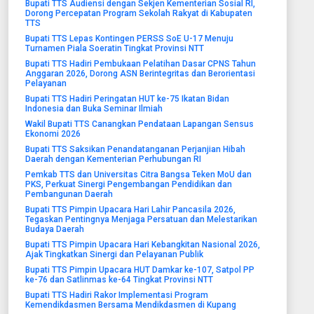
Bupati TTS Audiensi dengan Sekjen Kementerian Sosial RI,
Dorong Percepatan Program Sekolah Rakyat di Kabupaten
TTS
Bupati TTS Lepas Kontingen PERSS SoE U-17 Menuju
Turnamen Piala Soeratin Tingkat Provinsi NTT
Bupati TTS Hadiri Pembukaan Pelatihan Dasar CPNS Tahun
Anggaran 2026, Dorong ASN Berintegritas dan Berorientasi
Pelayanan
Bupati TTS Hadiri Peringatan HUT ke-75 Ikatan Bidan
Indonesia dan Buka Seminar Ilmiah
Wakil Bupati TTS Canangkan Pendataan Lapangan Sensus
Ekonomi 2026
Bupati TTS Saksikan Penandatanganan Perjanjian Hibah
Daerah dengan Kementerian Perhubungan RI
Pemkab TTS dan Universitas Citra Bangsa Teken MoU dan
PKS, Perkuat Sinergi Pengembangan Pendidikan dan
Pembangunan Daerah
Bupati TTS Pimpin Upacara Hari Lahir Pancasila 2026,
Tegaskan Pentingnya Menjaga Persatuan dan Melestarikan
Budaya Daerah
Bupati TTS Pimpin Upacara Hari Kebangkitan Nasional 2026,
Ajak Tingkatkan Sinergi dan Pelayanan Publik
Bupati TTS Pimpin Upacara HUT Damkar ke-107, Satpol PP
ke-76 dan Satlinmas ke-64 Tingkat Provinsi NTT
Bupati TTS Hadiri Rakor Implementasi Program
Kemendikdasmen Bersama Mendikdasmen di Kupang