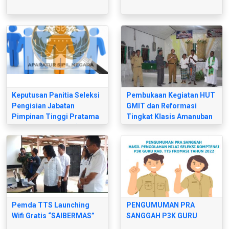
Keputusan Panitia Seleksi
Pembukaan Kegiatan HUT
Pengisian Jabatan
GMIT dan Reformasi
Pimpinan Tinggi Pratama
Tingkat Klasis Amanuban
(Sekretaris Daerah)
Selatan
Pemda TTS Launching
PENGUMUMAN PRA
Wifi Gratis “SAIBERMAS”
SANGGAH P3K GURU