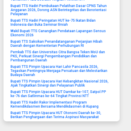
Bupati TTS Hadiri Pembukaan Pelatihan Dasar CPNS Tahun
Anggaran 2026, Dorong ASN Berintegritas dan Berorientasi
Pelayanan
Bupati TTS Hadiri Peringatan HUT ke-75 Ikatan Bidan
Indonesia dan Buka Seminar Ilmiah
Wakil Bupati TTS Canangkan Pendataan Lapangan Sensus
Ekonomi 2026
Bupati TTS Saksikan Penandatanganan Perjanjian Hibah
Daerah dengan Kementerian Perhubungan RI
Pemkab TTS dan Universitas Citra Bangsa Teken MoU dan
PKS, Perkuat Sinergi Pengembangan Pendidikan dan
Pembangunan Daerah
Bupati TTS Pimpin Upacara Hari Lahir Pancasila 2026,
Tegaskan Pentingnya Menjaga Persatuan dan Melestarikan
Budaya Daerah
Bupati TTS Pimpin Upacara Hari Kebangkitan Nasional 2026,
Ajak Tingkatkan Sinergi dan Pelayanan Publik
Bupati TTS Pimpin Upacara HUT Damkar ke-107, Satpol PP
ke-76 dan Satlinmas ke-64 Tingkat Provinsi NTT
Bupati TTS Hadiri Rakor Implementasi Program
Kemendikdasmen Bersama Mendikdasmen di Kupang
Bupati TTS Pimpin Upacara HUT Otonomi Daerah ke-30,
Berikan Penghargaan dan Terima Aspirasi Masyarakat