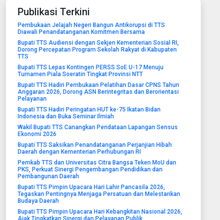
Publikasi Terkini
Pembukaan Jelajah Negeri Bangun Antikorupsi di TTS
Diawali Penandatanganan Komitmen Bersama
Bupati TTS Audiensi dengan Sekjen Kementerian Sosial RI,
Dorong Percepatan Program Sekolah Rakyat di Kabupaten
TTS
Bupati TTS Lepas Kontingen PERSS SoE U-17 Menuju
Turnamen Piala Soeratin Tingkat Provinsi NTT
Bupati TTS Hadiri Pembukaan Pelatihan Dasar CPNS Tahun
Anggaran 2026, Dorong ASN Berintegritas dan Berorientasi
Pelayanan
Bupati TTS Hadiri Peringatan HUT ke-75 Ikatan Bidan
Indonesia dan Buka Seminar Ilmiah
Wakil Bupati TTS Canangkan Pendataan Lapangan Sensus
Ekonomi 2026
Bupati TTS Saksikan Penandatanganan Perjanjian Hibah
Daerah dengan Kementerian Perhubungan RI
Pemkab TTS dan Universitas Citra Bangsa Teken MoU dan
PKS, Perkuat Sinergi Pengembangan Pendidikan dan
Pembangunan Daerah
Bupati TTS Pimpin Upacara Hari Lahir Pancasila 2026,
Tegaskan Pentingnya Menjaga Persatuan dan Melestarikan
Budaya Daerah
Bupati TTS Pimpin Upacara Hari Kebangkitan Nasional 2026,
Ajak Tingkatkan Sinergi dan Pelayanan Publik