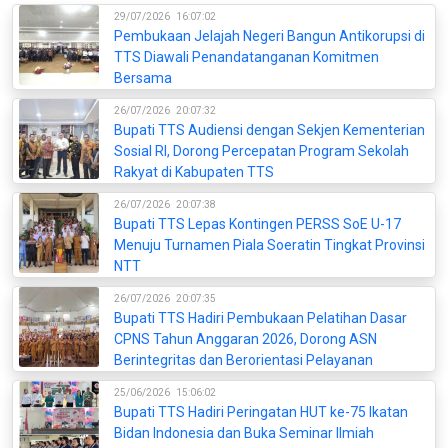
29/07/2026
16:07:02
Pembukaan Jelajah Negeri Bangun Antikorupsi di
TTS Diawali Penandatanganan Komitmen
Bersama
26/07/2026
20:07:32
Bupati TTS Audiensi dengan Sekjen Kementerian
Sosial RI, Dorong Percepatan Program Sekolah
Rakyat di Kabupaten TTS
26/07/2026
20:07:38
Bupati TTS Lepas Kontingen PERSS SoE U-17
Menuju Turnamen Piala Soeratin Tingkat Provinsi
NTT
26/07/2026
20:07:35
Bupati TTS Hadiri Pembukaan Pelatihan Dasar
CPNS Tahun Anggaran 2026, Dorong ASN
Berintegritas dan Berorientasi Pelayanan
25/06/2026
15:06:02
Bupati TTS Hadiri Peringatan HUT ke-75 Ikatan
Bidan Indonesia dan Buka Seminar Ilmiah