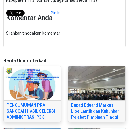
Kabupaten TTS. Sumber: (Bag.Humas Setda TTS)
Pin It
Komentar Anda
Silahkan tinggalkan komentar
Berita Umum Terkait
PENGUMUMAN PRA
Bupati Eduard Markus
SANGGAH HASIL SELEKSI
Lioe Lantik dan Kukuhkan
ADMINISTRASI P3K
Pejabat Pimpinan Tinggi
Pratama Lingkup Pemkab