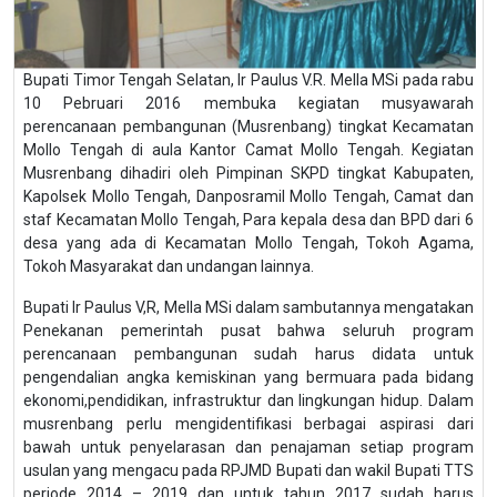
Bupati Timor Tengah Selatan, Ir Paulus V.R. Mella MSi pada rabu
10 Pebruari 2016 membuka kegiatan musyawarah
perencanaan pembangunan (Musrenbang) tingkat Kecamatan
Mollo Tengah di aula Kantor Camat Mollo Tengah. Kegiatan
Musrenbang dihadiri oleh Pimpinan SKPD tingkat Kabupaten,
Kapolsek Mollo Tengah, Danposramil Mollo Tengah, Camat dan
staf Kecamatan Mollo Tengah, Para kepala desa dan BPD dari 6
desa yang ada di Kecamatan Mollo Tengah, Tokoh Agama,
Tokoh Masyarakat dan undangan lainnya.
Bupati Ir Paulus V,R, Mella MSi dalam sambutannya mengatakan
Penekanan pemerintah pusat bahwa seluruh program
perencanaan pembangunan sudah harus didata untuk
pengendalian angka kemiskinan yang bermuara pada bidang
ekonomi,pendidikan, infrastruktur dan lingkungan hidup. Dalam
musrenbang perlu mengidentifikasi berbagai aspirasi dari
bawah untuk penyelarasan dan penajaman setiap program
usulan yang mengacu pada RPJMD Bupati dan wakil Bupati TTS
periode 2014 – 2019 dan untuk tahun 2017 sudah harus