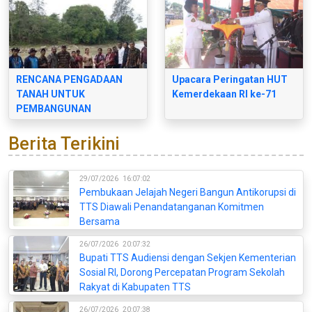
RENCANA PENGADAAN
Upacara Peringatan HUT
TANAH UNTUK
Kemerdekaan RI ke-71
PEMBANGUNAN
BENDUNGAN TEMEF DI
KABUPATEN TIMOR
Berita Terikini
TENGAH SELATAN TAHUN
2018
29/07/2026
16:07:02
Pembukaan Jelajah Negeri Bangun Antikorupsi di
TTS Diawali Penandatanganan Komitmen
Bersama
26/07/2026
20:07:32
Bupati TTS Audiensi dengan Sekjen Kementerian
Sosial RI, Dorong Percepatan Program Sekolah
Rakyat di Kabupaten TTS
26/07/2026
20:07:38