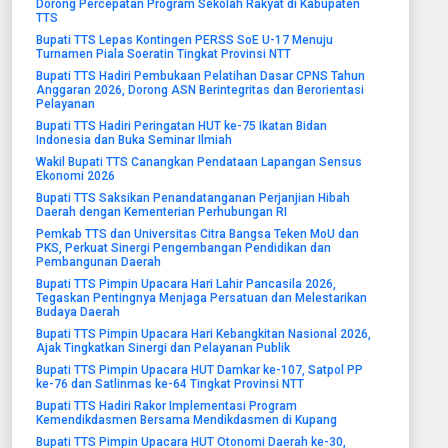
Dorong Percepatan Program Sekolah Rakyat di Kabupaten
TTS
Bupati TTS Lepas Kontingen PERSS SoE U-17 Menuju
Turnamen Piala Soeratin Tingkat Provinsi NTT
Bupati TTS Hadiri Pembukaan Pelatihan Dasar CPNS Tahun
Anggaran 2026, Dorong ASN Berintegritas dan Berorientasi
Pelayanan
Bupati TTS Hadiri Peringatan HUT ke-75 Ikatan Bidan
Indonesia dan Buka Seminar Ilmiah
Wakil Bupati TTS Canangkan Pendataan Lapangan Sensus
Ekonomi 2026
Bupati TTS Saksikan Penandatanganan Perjanjian Hibah
Daerah dengan Kementerian Perhubungan RI
Pemkab TTS dan Universitas Citra Bangsa Teken MoU dan
PKS, Perkuat Sinergi Pengembangan Pendidikan dan
Pembangunan Daerah
Bupati TTS Pimpin Upacara Hari Lahir Pancasila 2026,
Tegaskan Pentingnya Menjaga Persatuan dan Melestarikan
Budaya Daerah
Bupati TTS Pimpin Upacara Hari Kebangkitan Nasional 2026,
Ajak Tingkatkan Sinergi dan Pelayanan Publik
Bupati TTS Pimpin Upacara HUT Damkar ke-107, Satpol PP
ke-76 dan Satlinmas ke-64 Tingkat Provinsi NTT
Bupati TTS Hadiri Rakor Implementasi Program
Kemendikdasmen Bersama Mendikdasmen di Kupang
Bupati TTS Pimpin Upacara HUT Otonomi Daerah ke-30,