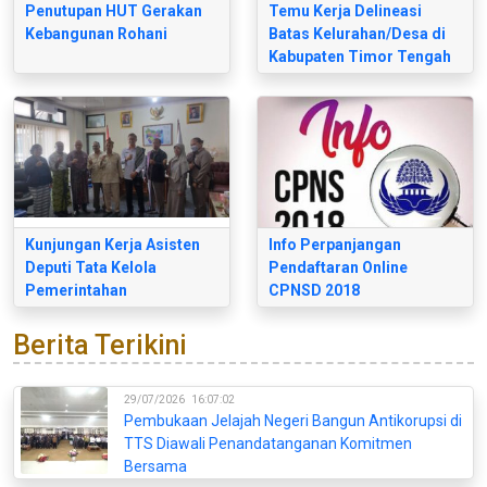
Penutupan HUT Gerakan
Temu Kerja Delineasi
Kebangunan Rohani
Batas Kelurahan/Desa di
Kabupaten Timor Tengah
Selatan
Kunjungan Kerja Asisten
Info Perpanjangan
Deputi Tata Kelola
Pendaftaran Online
Pemerintahan
CPNSD 2018
Kemenpolhukam RI ke
Kab. TTS
Berita Terikini
29/07/2026
16:07:02
Pembukaan Jelajah Negeri Bangun Antikorupsi di
TTS Diawali Penandatanganan Komitmen
Bersama