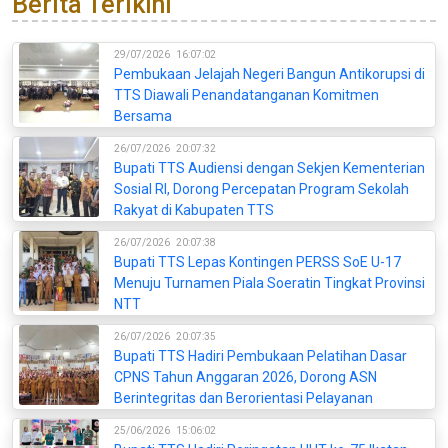
Berita Terikini
29/07/2026
16:07:02
Pembukaan Jelajah Negeri Bangun Antikorupsi di
TTS Diawali Penandatanganan Komitmen
Bersama
26/07/2026
20:07:32
Bupati TTS Audiensi dengan Sekjen Kementerian
Sosial RI, Dorong Percepatan Program Sekolah
Rakyat di Kabupaten TTS
26/07/2026
20:07:38
Bupati TTS Lepas Kontingen PERSS SoE U-17
Menuju Turnamen Piala Soeratin Tingkat Provinsi
NTT
26/07/2026
20:07:35
Bupati TTS Hadiri Pembukaan Pelatihan Dasar
CPNS Tahun Anggaran 2026, Dorong ASN
Berintegritas dan Berorientasi Pelayanan
25/06/2026
15:06:02