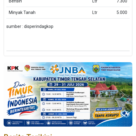
Bensin
Ltr
7.300
Minyak Tanah
Ltr
5.000
sumber : disperindagkop
Previous
Next