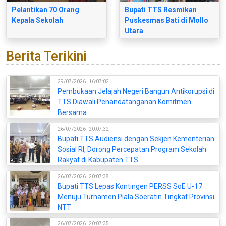
Pelantikan 70 Orang
Bupati TTS Resmikan
Kepala Sekolah
Puskesmas Bati di Mollo
Utara
Berita Terikini
29/07/2026
16:07:02
Pembukaan Jelajah Negeri Bangun Antikorupsi di
TTS Diawali Penandatanganan Komitmen
Bersama
26/07/2026
20:07:32
Bupati TTS Audiensi dengan Sekjen Kementerian
Sosial RI, Dorong Percepatan Program Sekolah
Rakyat di Kabupaten TTS
26/07/2026
20:07:38
Bupati TTS Lepas Kontingen PERSS SoE U-17
Menuju Turnamen Piala Soeratin Tingkat Provinsi
NTT
26/07/2026
20:07:35