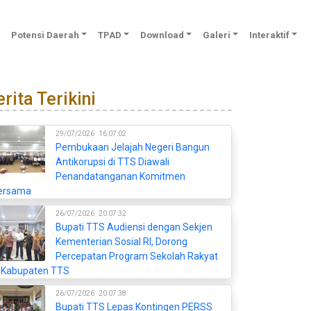
Potensi Daerah
TPAD
Download
Galeri
Interaktif
rita Terikini
29/07/2026
16:07:02
Pembukaan Jelajah Negeri Bangun
Antikorupsi di TTS Diawali
Penandatanganan Komitmen
ersama
26/07/2026
20:07:32
Bupati TTS Audiensi dengan Sekjen
Kementerian Sosial RI, Dorong
Percepatan Program Sekolah Rakyat
i Kabupaten TTS
26/07/2026
20:07:38
Bupati TTS Lepas Kontingen PERSS