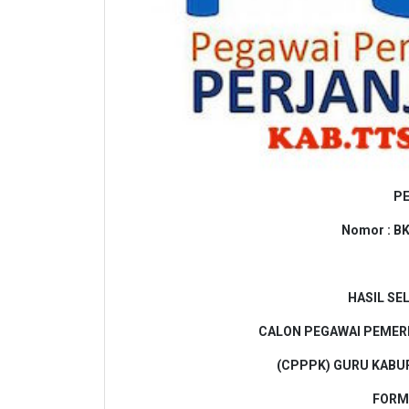
P
Nomor : B
HASIL SE
CALON PEGAWAI PEMER
(CPPPK) GURU KABU
FORM