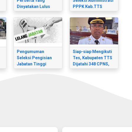
Perserta Yang
Seleksi Administrasi
Dinyatakan Lulus
PPPK Kab.TTS
Administrasi Tahap II
Pengumuman
Siap-siap Mengikuti
Seleksi Pengisian
Tes, Kabupaten TTS
Jabatan Tinggi
Dijatahi 348 CPNS,
Pratama (Sekretaris
Terbanyak Formasi
Daerah)
Tenaga Pendidik