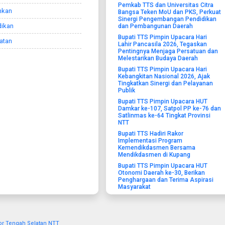
Pemkab TTS dan Universitas Citra
nkan
Bangsa Teken MoU dan PKS, Perkuat
Sinergi Pengembangan Pendidikan
dikan
dan Pembangunan Daerah
Bupati TTS Pimpin Upacara Hari
atan
Lahir Pancasila 2026, Tegaskan
Pentingnya Menjaga Persatuan dan
Melestarikan Budaya Daerah
Bupati TTS Pimpin Upacara Hari
Kebangkitan Nasional 2026, Ajak
Tingkatkan Sinergi dan Pelayanan
Publik
Bupati TTS Pimpin Upacara HUT
Damkar ke-107, Satpol PP ke-76 dan
Satlinmas ke-64 Tingkat Provinsi
NTT
Bupati TTS Hadiri Rakor
Implementasi Program
Kemendikdasmen Bersama
Mendikdasmen di Kupang
Bupati TTS Pimpin Upacara HUT
Otonomi Daerah ke-30, Berikan
Penghargaan dan Terima Aspirasi
Masyarakat
or Tengah Selatan NTT