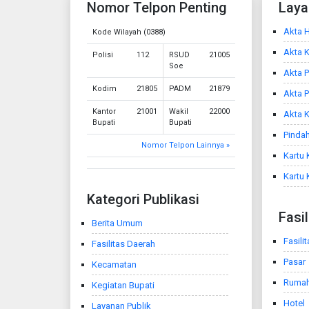
Nomor Telpon Penting
Laya
Akta H
Kode Wilayah (0388)
Akta 
Polisi
112
RSUD
21005
Soe
Akta P
Kodim
21805
PADM
21879
Akta 
Kantor
21001
Wakil
22000
Akta K
Bupati
Bupati
Pindah
Nomor Telpon Lainnya »
Kartu 
Kartu 
Kategori Publikasi
Fasi
Berita Umum
Fasili
Fasilitas Daerah
Pasar
Kecamatan
Ruma
Kegiatan Bupati
Hotel
Layanan Publik