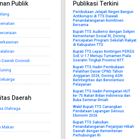
nan Publik
Publikasi Terkini
Pembukaan Jelajah Negeri Bangun
ilang
Antikorupsi di TTS Diawali
Penandatanganan Komitmen
Kematian
Bersama
Bupati TTS Audiensi dengan Sekjen
erceraian
Kementerian Sosial RI, Dorong
Percepatan Program Sekolah Rakyat
Perkawinan
di Kabupaten TTS
elahiran
Bupati TTS Lepas Kontingen PERSS
SoE U-17 Menuju Turnamen Piala
Soeratin Tingkat Provinsi NTT
 Daerah Domisili
Bupati TTS Hadiri Pembukaan
Kuning
Pelatihan Dasar CPNS Tahun
Anggaran 2026, Dorong ASN
Keluarga
Berintegritas dan Berorientasi
Pelayanan
Bupati TTS Hadiri Peringatan HUT
ke-75 Ikatan Bidan Indonesia dan
litas Daerah
Buka Seminar Ilmiah
Wakil Bupati TTS Canangkan
tas Olahraga
Pendataan Lapangan Sensus
Ekonomi 2026
Bupati TTS Saksikan
Penandatanganan Perjanjian Hibah
h Makan
Daerah dengan Kementerian
Perhubungan RI