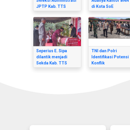
Seleksi Administrasi
Adanya Kantor BNN
JPTP Kab. TTS
di Kota SoE
Seperius E. Sipa
TNI dan Polri
dilantik menjadi
Identifikasi Potensi
Sekda Kab. TTS
Konflik