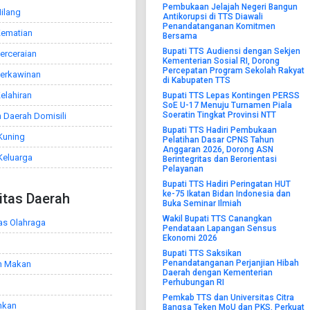
Pembukaan Jelajah Negeri Bangun
ilang
Antikorupsi di TTS Diawali
Penandatanganan Komitmen
Kematian
Bersama
Bupati TTS Audiensi dengan Sekjen
erceraian
Kementerian Sosial RI, Dorong
Percepatan Program Sekolah Rakyat
Perkawinan
di Kabupaten TTS
elahiran
Bupati TTS Lepas Kontingen PERSS
SoE U-17 Menuju Turnamen Piala
Soeratin Tingkat Provinsi NTT
 Daerah Domisili
Bupati TTS Hadiri Pembukaan
Kuning
Pelatihan Dasar CPNS Tahun
Anggaran 2026, Dorong ASN
Keluarga
Berintegritas dan Berorientasi
Pelayanan
Bupati TTS Hadiri Peringatan HUT
ke-75 Ikatan Bidan Indonesia dan
litas Daerah
Buka Seminar Ilmiah
Wakil Bupati TTS Canangkan
tas Olahraga
Pendataan Lapangan Sensus
Ekonomi 2026
Bupati TTS Saksikan
Penandatanganan Perjanjian Hibah
h Makan
Daerah dengan Kementerian
Perhubungan RI
Pemkab TTS dan Universitas Citra
nkan
Bangsa Teken MoU dan PKS, Perkuat