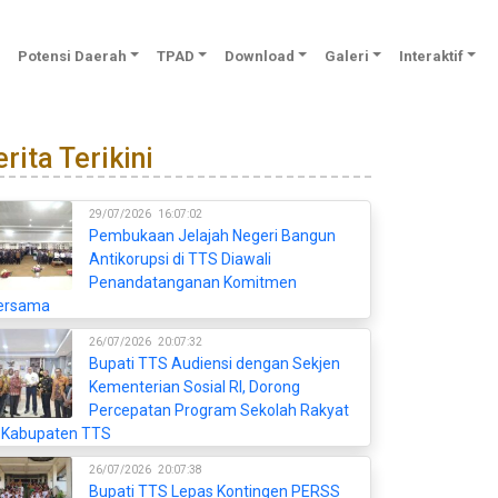
Potensi Daerah
TPAD
Download
Galeri
Interaktif
rita Terikini
29/07/2026
16:07:02
Pembukaan Jelajah Negeri Bangun
Antikorupsi di TTS Diawali
Penandatanganan Komitmen
ersama
26/07/2026
20:07:32
Bupati TTS Audiensi dengan Sekjen
Kementerian Sosial RI, Dorong
Percepatan Program Sekolah Rakyat
i Kabupaten TTS
26/07/2026
20:07:38
Bupati TTS Lepas Kontingen PERSS