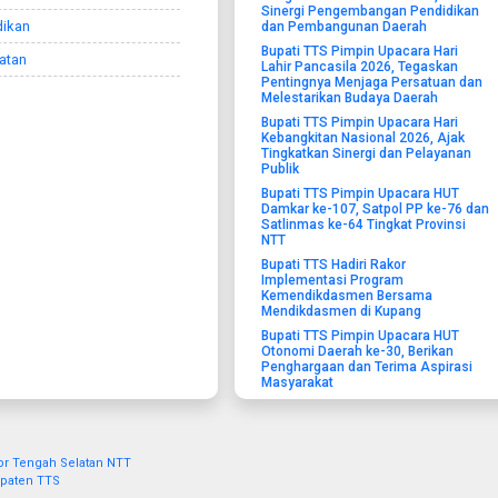
Sinergi Pengembangan Pendidikan
dikan
dan Pembangunan Daerah
Bupati TTS Pimpin Upacara Hari
atan
Lahir Pancasila 2026, Tegaskan
Pentingnya Menjaga Persatuan dan
Melestarikan Budaya Daerah
Bupati TTS Pimpin Upacara Hari
Kebangkitan Nasional 2026, Ajak
Tingkatkan Sinergi dan Pelayanan
Publik
Bupati TTS Pimpin Upacara HUT
Damkar ke-107, Satpol PP ke-76 dan
Satlinmas ke-64 Tingkat Provinsi
NTT
Bupati TTS Hadiri Rakor
Implementasi Program
Kemendikdasmen Bersama
Mendikdasmen di Kupang
Bupati TTS Pimpin Upacara HUT
Otonomi Daerah ke-30, Berikan
Penghargaan dan Terima Aspirasi
Masyarakat
or Tengah Selatan NTT
upaten TTS