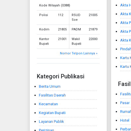
Akta H
Kode Wilayah (0388)
Akta 
Polisi
112
RSUD
21005
Soe
Akta P
Kodim
21805
PADM
21879
Akta 
Kantor
21001
Wakil
22000
Akta K
Bupati
Bupati
Pindah
Nomor Telpon Lainnya »
Kartu 
Kartu 
Kategori Publikasi
Fasi
Berita Umum
Fasili
Fasilitas Daerah
Pasar
Kecamatan
Ruma
Kegiatan Bupati
Hotel
Layanan Publik
Perba
Perizinan