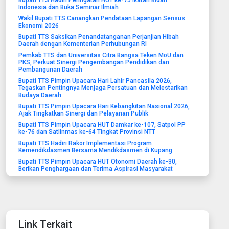
Bupati TTS Hadiri Peringatan HUT ke-75 Ikatan Bidan
Indonesia dan Buka Seminar Ilmiah
Wakil Bupati TTS Canangkan Pendataan Lapangan Sensus
Ekonomi 2026
Bupati TTS Saksikan Penandatanganan Perjanjian Hibah
Daerah dengan Kementerian Perhubungan RI
Pemkab TTS dan Universitas Citra Bangsa Teken MoU dan
PKS, Perkuat Sinergi Pengembangan Pendidikan dan
Pembangunan Daerah
Bupati TTS Pimpin Upacara Hari Lahir Pancasila 2026,
Tegaskan Pentingnya Menjaga Persatuan dan Melestarikan
Budaya Daerah
Bupati TTS Pimpin Upacara Hari Kebangkitan Nasional 2026,
Ajak Tingkatkan Sinergi dan Pelayanan Publik
Bupati TTS Pimpin Upacara HUT Damkar ke-107, Satpol PP
ke-76 dan Satlinmas ke-64 Tingkat Provinsi NTT
Bupati TTS Hadiri Rakor Implementasi Program
Kemendikdasmen Bersama Mendikdasmen di Kupang
Bupati TTS Pimpin Upacara HUT Otonomi Daerah ke-30,
Berikan Penghargaan dan Terima Aspirasi Masyarakat
Link Terkait