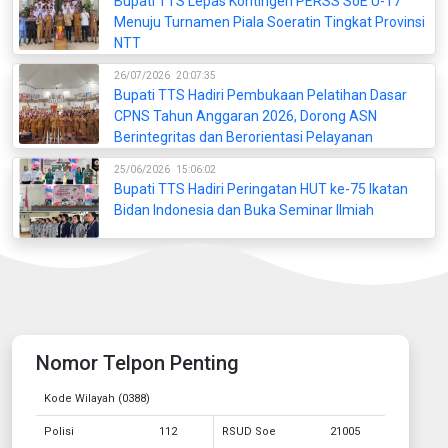
Bupati TTS Lepas Kontingen PERSS SoE U-17
Menuju Turnamen Piala Soeratin Tingkat Provinsi
NTT
26/07/2026
20:07:35
Bupati TTS Hadiri Pembukaan Pelatihan Dasar
CPNS Tahun Anggaran 2026, Dorong ASN
Berintegritas dan Berorientasi Pelayanan
25/06/2026
15:06:02
Bupati TTS Hadiri Peringatan HUT ke-75 Ikatan
Bidan Indonesia dan Buka Seminar Ilmiah
Nomor Telpon Penting
Kode Wilayah (0388)
Polisi
112
RSUD Soe
21005