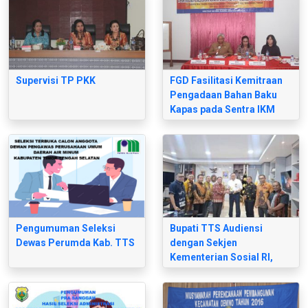
Supervisi TP PKK
FGD Fasilitasi Kemitraan
Pengadaan Bahan Baku
Kapas pada Sentra IKM
Tenunan di NTT
Pengumuman Seleksi
Bupati TTS Audiensi
Dewas Perumda Kab. TTS
dengan Sekjen
Kementerian Sosial RI,
Dorong Percepatan
Program Sekolah Rakyat
di Kabupaten TTS